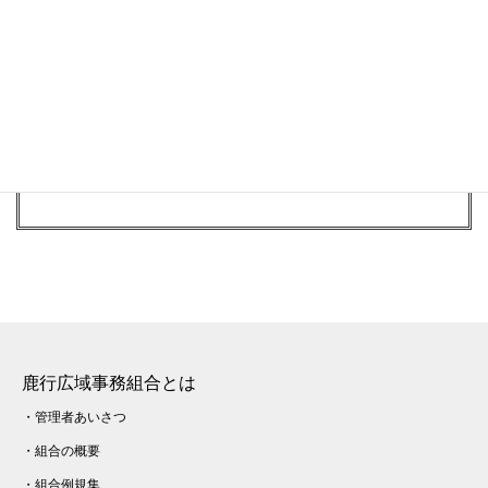
す。
こちらの意見は売店組合と共有させていただきまし
た。
メニューに変更がある際はお知らせいたしますの
で，今後も何かございましたらご意見等いただけるよ
うお願いいたします。
鹿行広域事務組合とは
・
管理者あいさつ
・
組合の概要
・
組合例規集