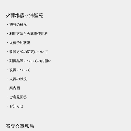
火葬場霞ケ浦聖苑
・
施設の概況
・
利用方法と火葬場使用料
・
火葬予約状況
・
収骨方式の変更について
・
副葬品等についてのお願い
・
改葬について
・
火葬の状況
・
案内図
・
ご意見回答
・
お知らせ
審査会事務局