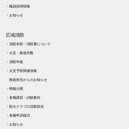
・
職員採用情報
・
お知らせ
広域消防
・
消防本部・消防署について
・
火災・
救急件数
・
消防年報
・
火災予防関連情報
・
救急担当からのお知らせ
・
情報公開
・
各種講習・試験案内
・
防火クラブの活動状況
・
各種申請様式
・
お知らせ