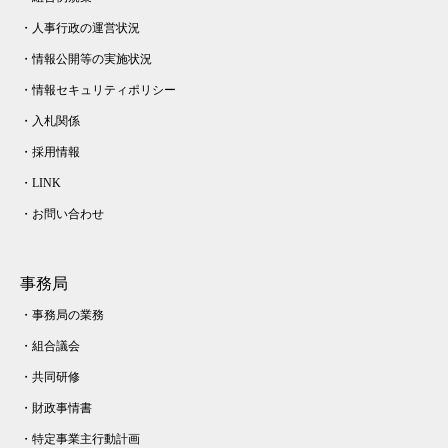
・
人事行政の運営状況
・
情報公開等の実施状況
・
情報セキュリティポリシー
・
入札関係
・
採用情報
・
LINK
・
お問い合わせ
事務局
・
事務局の業務
・
組合議会
・
共同研修
・
財政事情書
・
特定事業主行動計画