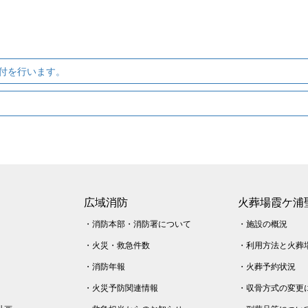
付を行います。
広域消防
火葬場霞ケ浦
・
消防本部・消防署について
・
施設の概況
・
火災・
救急件数
・
利用方法と火葬
・
消防年報
・
火葬予約状況
・
火災予防関連情報
・
収骨方式の変更