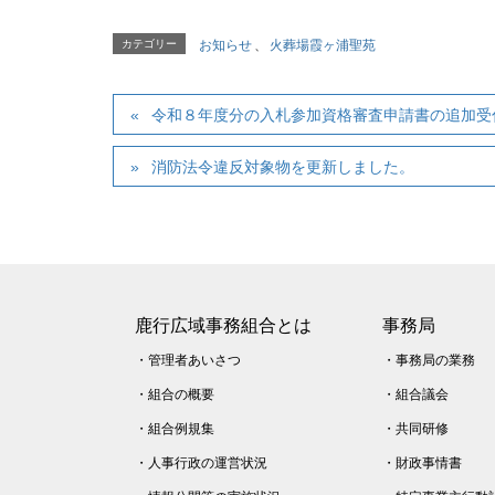
カテゴリー
お知らせ
、
火葬場霞ヶ浦聖苑
令和８年度分の入札参加資格審査申請書の追加受
消防法令違反対象物を更新しました。
鹿行広域事務組合とは
事務局
・
管理者あいさつ
・
事務局の業務
・
組合の概要
・
組合議会
・
組合例規集
・
共同研修
・
人事行政の運営状況
・
財政事情書