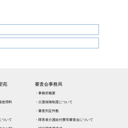
聖苑
審査会事務局
・
事務所概要
場使用料
・
介護保険制度について
・
審査判定件数
について
・
障害者介護給付費等審査会について