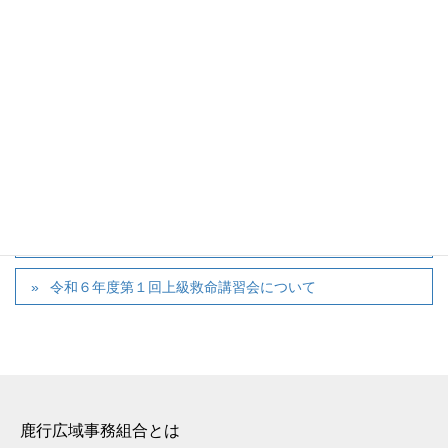
カテゴリー
お知らせ
、
広域消防
令和６年度茨城県危険物安全大会が開催されました
令和６年度第１回上級救命講習会について
鹿行広域事務組合とは