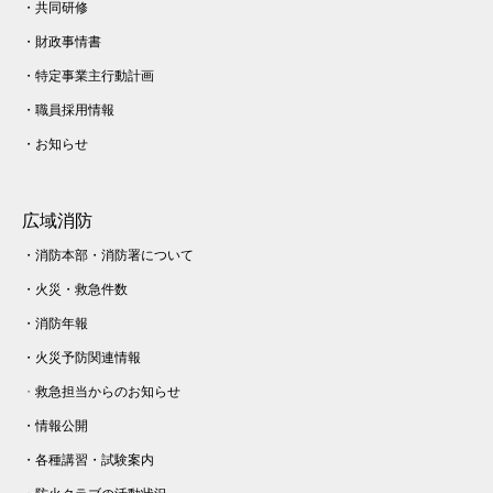
・
共同研修
・
財政事情書
・
特定事業主行動計画
・
職員採用情報
・
お知らせ
広域消防
・
消防本部・消防署について
・
火災・
救急件数
・
消防年報
・
火災予防関連情報
・
救急担当からのお知らせ
・
情報公開
・
各種講習・試験案内