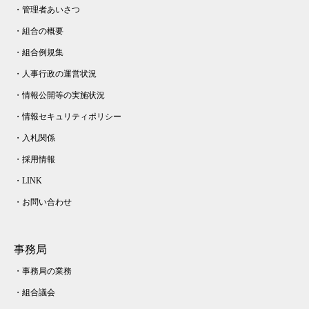
・
管理者あいさつ
・
組合の概要
・
組合例規集
・
人事行政の運営状況
・
情報公開等の実施状況
・
情報セキュリティポリシー
・
入札関係
・
採用情報
・
LINK
・
お問い合わせ
事務局
・
事務局の業務
・
組合議会