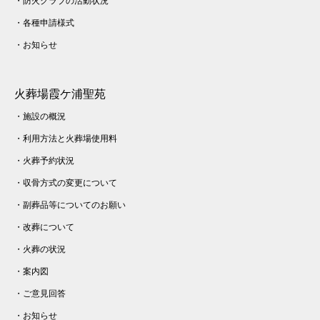
・
防火クラブの活動状況
・
各種申請様式
・
お知らせ
火葬場霞ケ浦聖苑
・
施設の概況
・
利用方法と火葬場使用料
・
火葬予約状況
・
収骨方式の変更について
・
副葬品等についてのお願い
・
改葬について
・
火葬の状況
・
案内図
・
ご意見回答
・
お知らせ