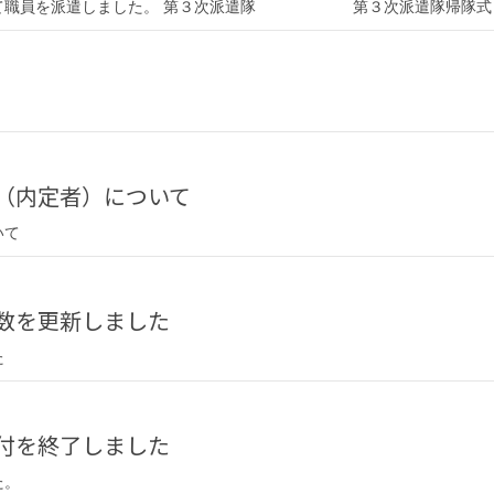
として職員を派遣しました。 第３次派遣隊 第３次派遣隊帰隊式
格（内定者）について
いて
件数を更新しました
た
受付を終了しました
た。