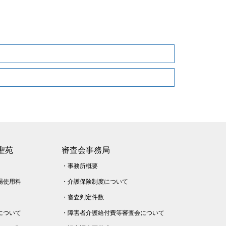
聖苑
審査会事務局
・
事務所概要
場使用料
・
介護保険制度について
・
審査判定件数
について
・
障害者介護給付費等審査会について