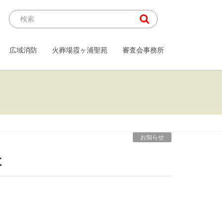
広域消防
火葬場霞ヶ浦聖苑
審査会事務所
お知らせ
た