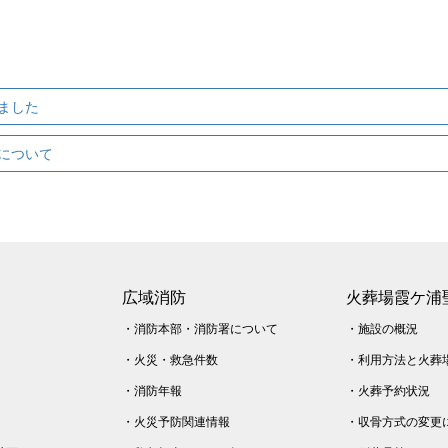
ました
について
広域消防
火葬場霞ケ浦
・
消防本部・消防署について
・
施設の概況
・
火災・
救急件数
・
利用方法と火葬
・
消防年報
・
火葬予約状況
・
火災予防関連情報
・
収骨方式の変更