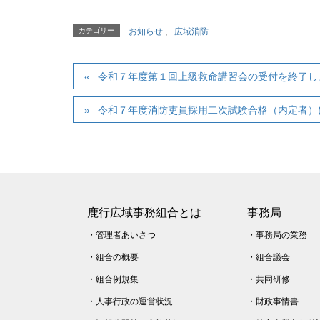
カテゴリー
お知らせ
、
広域消防
令和７年度第１回上級救命講習会の受付を終了し
令和７年度消防吏員採用二次試験合格（内定者）
鹿行広域事務組合とは
事務局
・
管理者あいさつ
・
事務局の業務
・
組合の概要
・
組合議会
・
組合例規集
・
共同研修
・
人事行政の運営状況
・
財政事情書