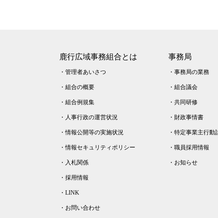
鹿行広域事務組合とは
事務局
・
管理者あいさつ
・
事務局の業務
・
組合の概要
・
組合議会
・
組合例規集
・
共同研修
・
人事行政の運営状況
・
財政事情書
・
情報公開等の実施状況
・
特定事業主行動
・
情報セキュリティポリシー
・
職員採用情報
・
入札関係
・
お知らせ
・
採用情報
・
LINK
・
お問い合わせ