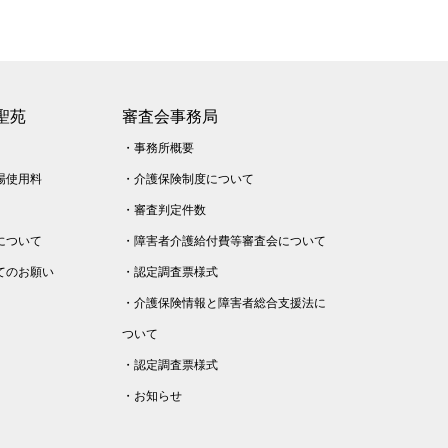
聖苑
審査会事務局
・
事務所概要
場使用料
・
介護保険制度について
・
審査判定件数
について
・
障害者介護給付費等審査会について
てのお願い
・
認定調査票様式
・
介護保険情報と障害者総合支援法に
ついて
・
認定調査票様式
・
お知らせ