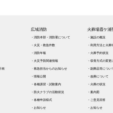
広域消防
火葬場霞ケ浦
・
消防本部・消防署について
・
施設の概況
・
火災・
救急件数
・
利用方法と火葬
・
消防年報
・
火葬予約状況
・
火災予防関連情報
・
収骨方式の変更
計画
・
救急担当からのお知らせ
・
副葬品等につい
・
情報公開
・
改葬について
・
各種講習・試験案内
・
火葬の状況
・
防火クラブの活動状況
・
案内図
・
各種申請様式
・
ご意見回答
・
お知らせ
・
お知らせ