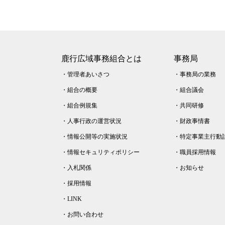
鹿行広域事務組合とは
事務局
・
管理者あいさつ
・
事務局の業務
・
組合の概要
・
組合議会
・
組合例規集
・
共同研修
・
人事行政の運営状況
・
財政事情書
・
情報公開等の実施状況
・
特定事業主行動
・
情報セキュリティポリシー
・
職員採用情報
・
入札関係
・
お知らせ
・
採用情報
・
LINK
・
お問い合わせ