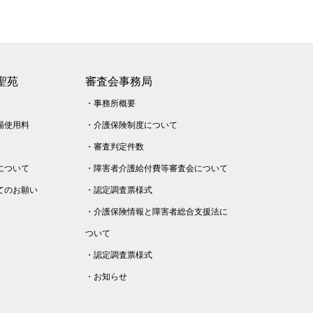
聖苑
審査会事務局
・
事務所概要
場使用料
・
介護保険制度について
・
審査判定件数
について
・
障害者介護給付費等審査会について
てのお願い
・
認定調査票様式
・
介護保険情報と障害者総合支援法に
ついて
・
認定調査票様式
・
お知らせ