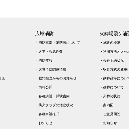
広域消防
火葬場霞ケ浦
・
消防本部・消防署について
・
施設の概況
・
火災・
救急件数
・
利用方法と火葬
・
消防年報
・
火葬予約状況
・
火災予防関連情報
・
収骨方式の変更
計画
・
救急担当からのお知らせ
・
副葬品等につい
・
情報公開
・
改葬について
・
各種講習・試験案内
・
火葬の状況
・
防火クラブの活動状況
・
案内図
・
各種申請様式
・
ご意見回答
・
お知らせ
・
お知らせ